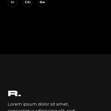
In
Db
Be
Lorem ipsum dolor sit amet,
consectetur adipiscing elit, sed